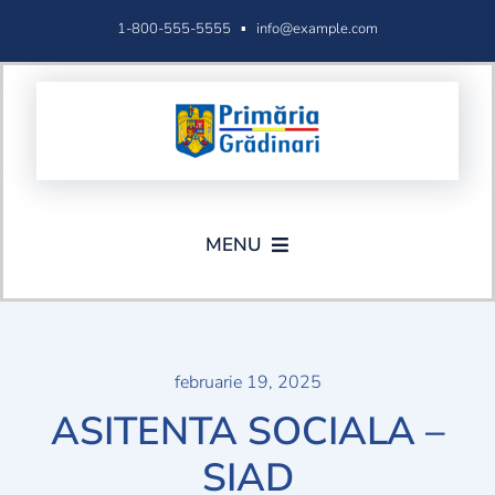
Skip
1-800-555-5555 ▪
info@example.com
to
content
MENU
Acasa
Administratie
februarie 19, 2025
ASITENTA SOCIALA –
Formulare
SIAD