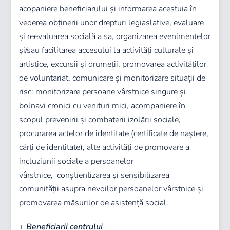
acopaniere beneficiarului și informarea acestuia în
vederea obținerii unor drepturi legiaslative, evaluare
și reevaluarea socială a sa, organizarea evenimentelor
şi/sau facilitarea accesului la activităţi culturale şi
artistice, excursii şi drumeţii, promovarea activităţilor
de voluntariat, comunicare şi monitorizare situaţii de
risc: monitorizare persoane vârstnice singure şi
bolnavi cronici cu venituri mici, acompaniere în
scopul prevenirii şi combaterii izolării sociale,
procurarea actelor de identitate (certificate de naştere,
cărţi de identitate), alte activităţi de promovare a
incluziunii sociale a persoanelor
vârstnice, conştientizarea şi sensibilizarea
comunității asupra nevoilor persoanelor vârstnice şi
promovarea măsurilor de asistenţă social.
+
Beneficiarii centrului