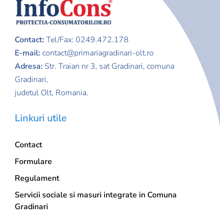
Info publice
Contact:
Tel/Fax: 0249.472.178
Monitorul Oficial
E-mail:
contact@primariagradinari-olt.ro
Adresa:
Str. Traian nr 3,
sat Gradinari, comuna
Proiecte
Gradinari,
judetul Olt, Romania.
Contact
Linkuri utile
Autentificare
Contact
Formulare
Regulament
Servicii sociale si masuri integrate in Comuna
Gradinari