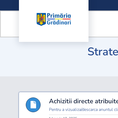
Skip
to
content
Strate
Achizitii directe atribui
Pentru a vizualiza/descarca anuntul clic