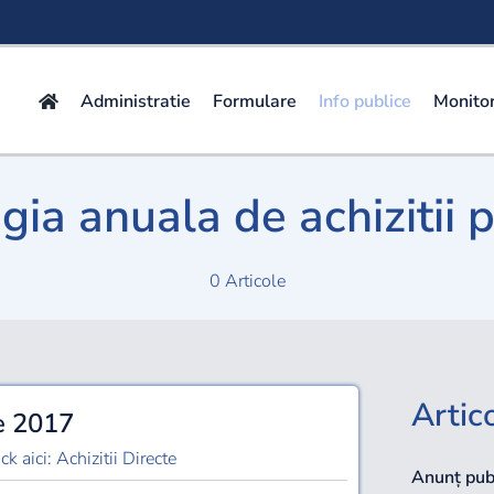
Administratie
Formulare
Info publice
Monitor
gia anuala de achizitii 
0 Articole
Artic
te 2017
k aici: Achizitii Directe
Anunț publ