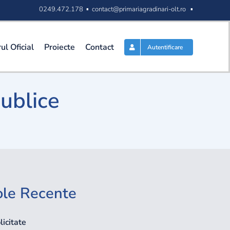
0249.472.178 ▪
contact@primariagradinari-olt.ro
▪
ul Oficial
Proiecte
Contact
Autentificare
publice
ole Recente
icitate