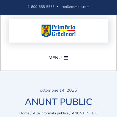
Skip
1-800-555-5555 ▪
info@example.com
to
content
MENU
Acasa
Administratie
octombrie 14, 2025
ANUNT PUBLIC
Formulare
Home
Alte informatii publice
ANUNT PUBLIC