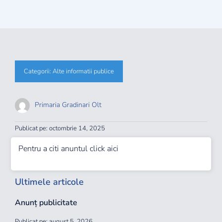
Info publice
Monitorul Oficial
Categorii:
Alte informatii publice
Proiecte
Primaria Gradinari Olt
Contact
Publicat pe: octombrie 14, 2025
Autentificare
Pentru a citi anuntul
click aici
Ultimele articole
Anunț publicitate
Publicat pe: august 5, 2026