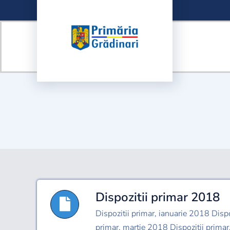
Skip
to
content
Dispozitii primar 2018
Dispozitii primar, ianuarie 2018 Dispo
primar, martie 2018 Dispozitii primar