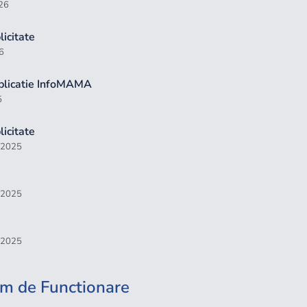
026
icitate
6
plicatie InfoMAMA
5
icitate
, 2025
, 2025
, 2025
m de Functionare