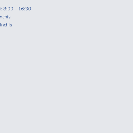
i: 8:00 – 16:30
nchis
Inchis