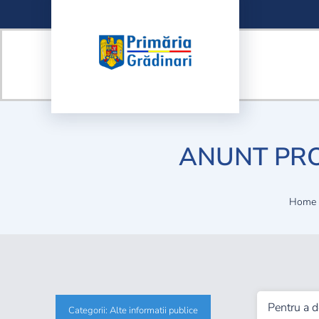
Skip
to
content
ANUNT PRO
Home
Pentru a 
Categorii:
Alte informatii publice