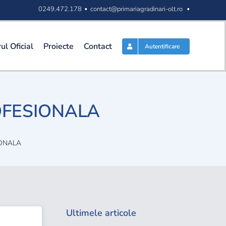
0249.472.178 ▪
contact@primariagradinari-olt.ro
▪
ul Oficial
Proiecte
Contact
Autentificare
OFESIONALA
ONALA
Ultimele articole