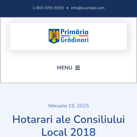
Skip
1-800-555-5555 ▪
info@example.com
to
content
MENU
Acasa
Administratie
februarie 19, 2025
Hotarari ale Consiliului
Formulare
Local 2018