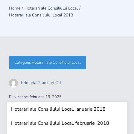
Info publice
Home
Hotarari ale Consiliului Local
Hotarari ale Consiliului Local 2018
Monitorul Oficial
Proiecte
Categorii:
Hotarari ale Consiliului Local
Contact
Primaria Gradinari Olt
Autentificare
Publicat pe: februarie 19, 2025
Hotarari ale Consiliului Local, ianuarie 201
8
Hotarari ale Consiliului Local, februarie 201
8