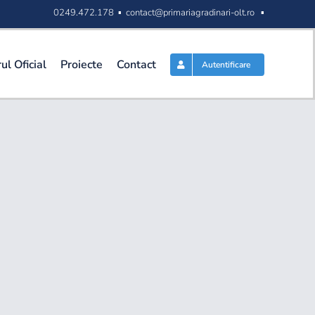
0249.472.178 ▪
contact@primariagradinari-olt.ro
▪
ul Oficial
Proiecte
Contact
Autentificare