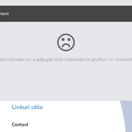
tarii
st utilizator nu a adăugat nicio informație în profllul lor momen
Linkuri utile
Contact